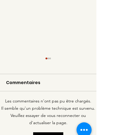
Commentaires
Les commentaires n'ont pas pu être chargés.
Ce fut un beau
La Journée So
Il semble qu'un problème technique est survenu.
moment ...
se transforme
Veuillez essayer de vous reconnecter ou
d'actualiser la page.
Matinée Solida