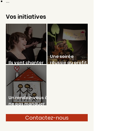
...
Vos initiatives
Une soirée
Ils vont chanter
réussie au profit
pour nous!
de 100 pour 1
Périgord
Un rendez-vous à
ne pas manquer
le 29 février
Contactez-nous