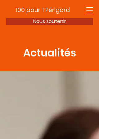
100 pour 1 Périgord
Nous soutenir
Actualités