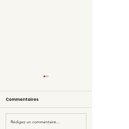
Commentaires
Rédigez un commentaire...
Ce fut un beau
La Journée So