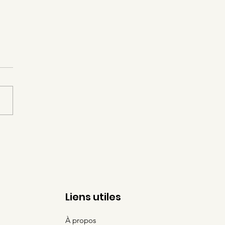
ournée Solidaire se
nsforme en Matinée
daire 🌞!
Liens utiles
À propos