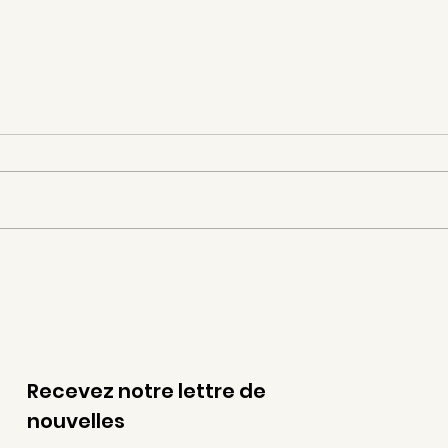
Ce fut un beau moment ...
La J
tra
Soli
Recevez notre lettre de
nouvelles