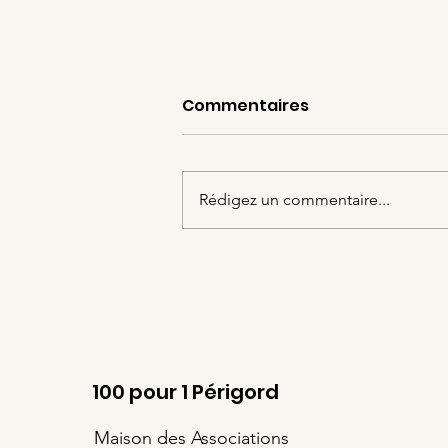
Commentaires
Rédigez un commentaire...
Pause estivale de la
permanence
administrative et
juridique de 100 pour 1
Périgord
100 pour 1 Périgord
Maison des Associations