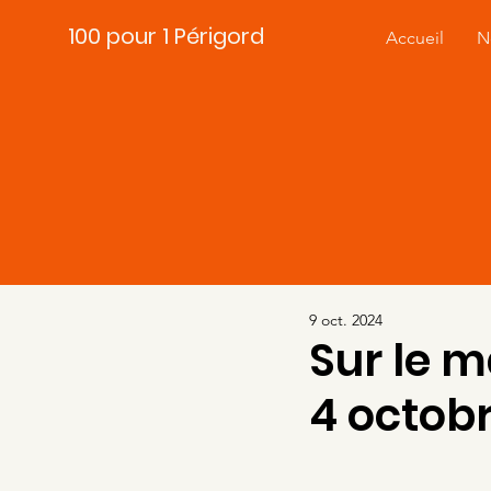
100 pour 1 Périgord
Accueil
N
9 oct. 2024
Sur le 
4 octob