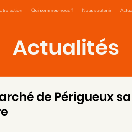
otre action
Qui sommes-nous ?
Nous soutenir
Actua
Actualités
marché de Périgueux s
re