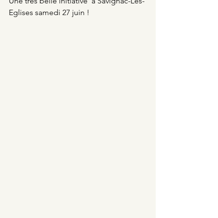
Une très belle initiative  à Savignac-Les-
Eglises samedi 27 juin !