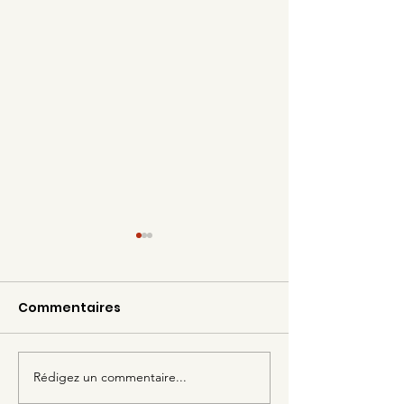
Commentaires
Rédigez un commentaire...
Des abeilles solidaires
C'est bientôt 